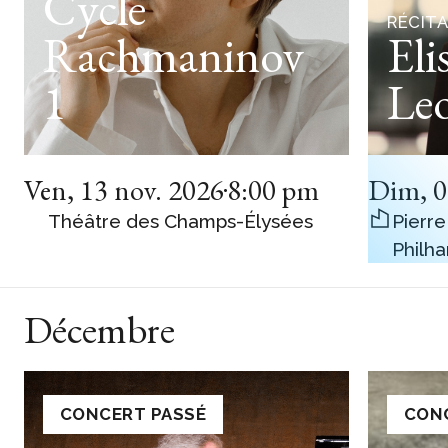
Cycle
RÉCITA
Rachmaninov
Eli
1
Le
Ven
,
13 nov. 2026
8:00 pm
Dim
,
0
Théâtre des Champs-Élysées
Pierre
Philh
Décembre
CONCERT PASSÉ
CON