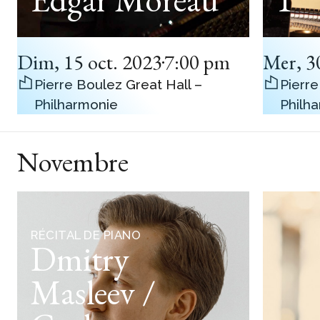
Dim
,
15 oct. 2023
7:00 pm
Mer
,
3
Pierre Boulez Great Hall –
Pierre
Philharmonie
Philh
Novembre
RÉCITAL DE PIANO
Dmitry
Masleev /