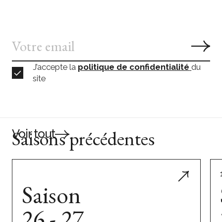
J’accepte la
politique de confidentialité
du
site
Saisons précédentes
Voir tout
Saison
26 - 27