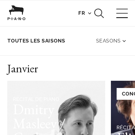
FR
SEASONS
TOUTES LES SAISONS
Janvier
CON
RÉCITAL DE PIANO
Dmitry
Masleev /
RÉCITA