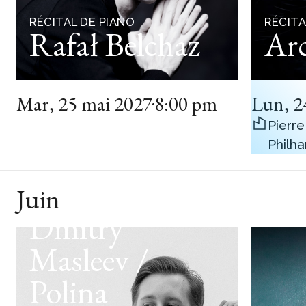
RÉCITAL DE PIANO
RÉCITA
Rafał Belchaz
Arc
Mar
,
25 mai 2027
8:00 pm
Lun
,
2
Pierre
Philh
Juin
RÉCITAL DE PIANO
Dmitry
Masleev /
Polina