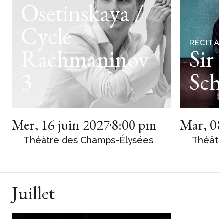
Osetinskaya /
Cycle
RÉCITA
Rachmaninov
Sir
3
Sch
Mer
,
16 juin 2027
8:00 pm
Mar
,
0
Théâtre des Champs-Élysées
Théât
Juillet