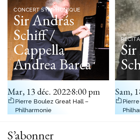
CONCERT SYMPHONIQUE
Sir András
Schiff /
RÉCITA
Cappella
Sir
Andrea Barca
Sch
Mar
,
13 déc. 2022
8:00 pm
Sam
,
1
Pierre Boulez Great Hall –
Pierre
Philharmonie
Philh
S’abonner