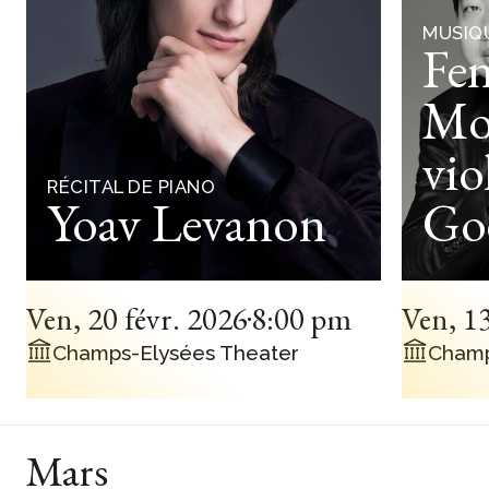
MUSIQ
Fen
Mo
vio
RÉCITAL DE PIANO
Yoav Levanon
Go
Ven
,
20 févr. 2026
8:00 pm
Ven
,
13
Champs-Elysées Theater
Champ
Mars