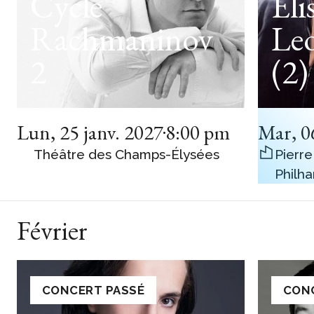
Cycle
Eli
Rachmaninov
Leo
2
(2)
Lun
,
25 janv. 2027
8:00 pm
Mar
,
0
Théâtre des Champs-Élysées
Pierre
Philh
Février
CONCERT PASSÉ
CON