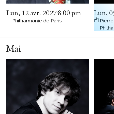
Lun
,
12 avr. 2027
8:00 pm
Lun
,
0
Philharmonie de Paris
Pierre
Philh
Mai