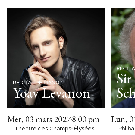
RÉCITA
Sir
RÉCITAL DE PIANO
Yoav Levanon
Sch
Mer
,
03 mars 2027
8:00 pm
Lun
,
0
Théâtre des Champs-Élysées
Philha