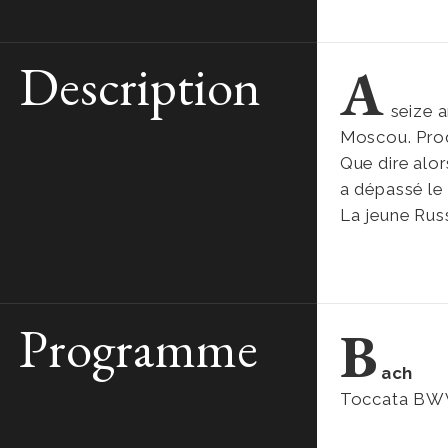
Description
A
seize a
Moscou. Pro
Que dire alo
a dépassé le
La jeune Rus
Programme
B
ach
Toccata BW