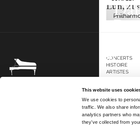
Dan
Lun
,
21 
Philharmo
Bar
Wes
Div
CONCERTS
FR
EN
HISTOIRE
ARTISTES
PRESSE
TOUTES LES 
Association Société des Grands
This website uses cookie
Interprètes 69 Bis Boulevard de
We use cookies to personal
Courcelles 75008 Paris
traffic. We also share info
analytics partners who may
they’ve collected from your