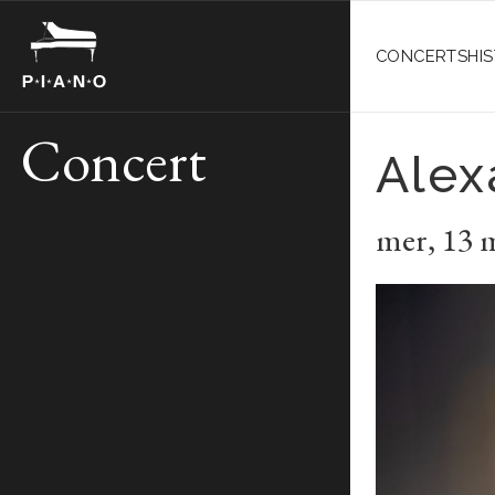
CONCERTS
HI
Concert
Alex
mer
,
13 