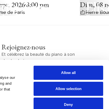
tha Argerich
Elis
ept. 2026
8:00 pm
Dim
,
08 n
nie de Paris
Pierre Bou
do Bar-Shai /
Leo
dalena
ená
Rejoignez-nous
Et célébrez la beauté du piano à son
plus haut niveau
Allow all
alyse our
J'accepte la
Politique de confidentialité
ing and
Allow selection
r that
Deny