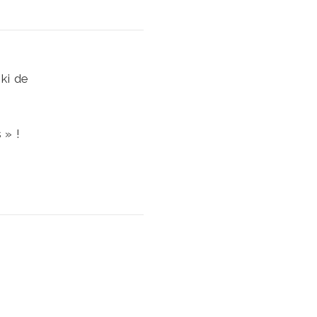
ki de
 » !