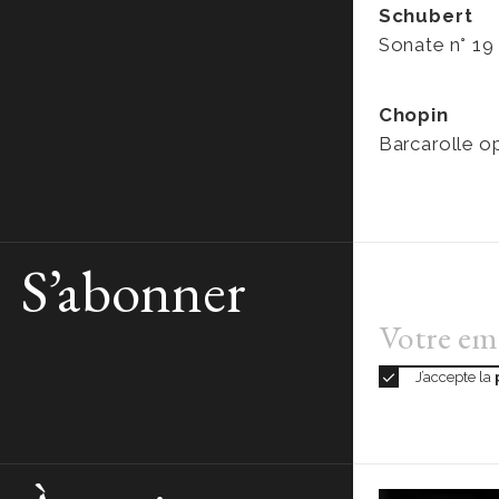
Schubert
Sonate n° 19
Chopin
Barcarolle op
S’abonner
INTERPRÉTÉ
J’accepte la