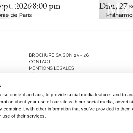
iel
Mar
sept. 2026
8:00 pm
Dim
,
27 s
nie de Paris
Philharmo
enboim
/ Id
t-Eastern
Mag
an Orchestra
Kož
BROCHURE SAISON 25 - 26
CONTACT
MENTIONS LÉGALES
GÉRER LE CONSENTEMENT
SAISONS
s
ise content and ads, to provide social media features and to an
rmation about your use of our site with our social media, advertis
 combine it with other information that you’ve provided to them o
 use of their services.