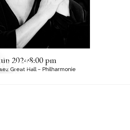
E PIANO
abeth
juin 2024
8:00 pm
lez Great Hall – Philharmonie
nskaja