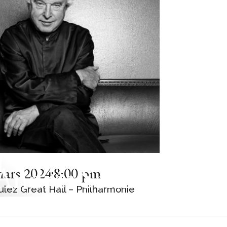
E PIANO
 András Schiff
mars 2024
8:00 pm
ulez Great Hall – Philharmonie