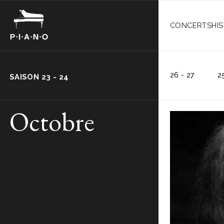
CONCERTS
HI
26 - 27
2
SAISON
23 - 24
Octobre