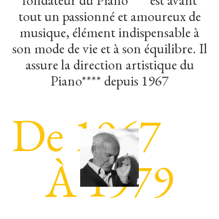
tout
un
passionné
et
amoureux
de
musique,
élément
indispensable
à
son
mode
de
vie
et
à
son
équilibre.
Il
assure
la
direction
artistique
du
Piano****
depuis
1967
De 1967
À 1979