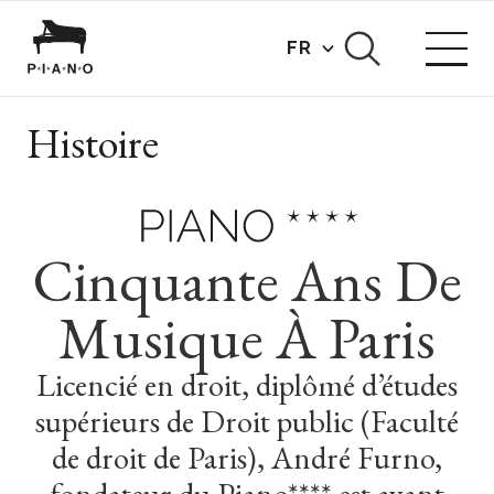
FR
Histoire
Cinquante Ans De
Musique À Paris
Licencié
en
droit,
diplômé
d’études
supérieurs
de
Droit
public
(Faculté
de
droit
de
Paris),
André
Furno,
fondateur
du
Piano****
est
avant