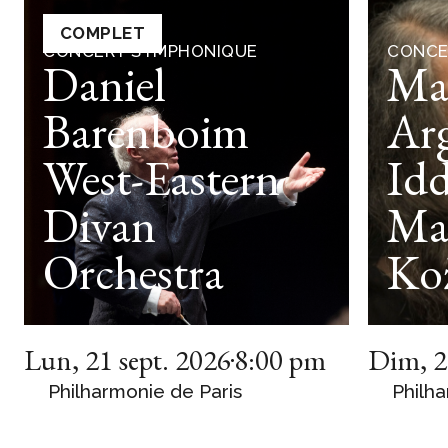
COMPLET
CONCERT SYMPHONIQUE
CONCE
Daniel
Ma
Barenboim
Arg
West-Eastern
Idd
Divan
Ma
Orchestra
Ko
Lun
,
21 sept. 2026
8:00 pm
Dim
,
2
Philharmonie de Paris
Philha