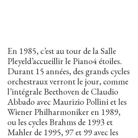
En
1985,
c’est
au
tour
de
la
Salle
Pleyel
d’accueillir
le
Piano4
étoiles.
Durant
15
années,
des
grands
cycles
orchestraux
verront
le
jour,
comme
l’intégrale
Beethoven
de
Claudio
Abbado
avec
Maurizio
Pollini
et
les
Wiener
Philharmoniker
en
1989,
ou
les
cycles
Brahms
de
1993
et
Mahler
de
1995,
97
et
99
avec
les