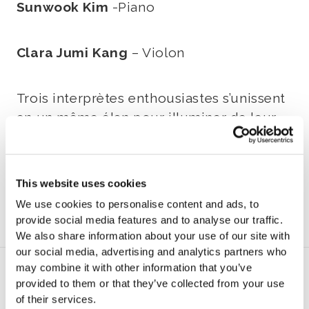
Sunwook Kim
-Piano
Clara Jumi Kang
– Violon
Trois interprètes enthousiastes s’unissent
en un même élan pour illuminer de leur
talent le poignant Trio op. 50 « A la
mémoire d’un grand artiste » de
Tchaïkovski, ainsi que le sublime Trio op.
This website uses cookies
67 de Chostakovitch
We use cookies to personalise content and ads, to
provide social media features and to analyse our traffic.
We also share information about your use of our site with
our social media, advertising and analytics partners who
Programme
may combine it with other information that you’ve
provided to them or that they’ve collected from your use
of their services.