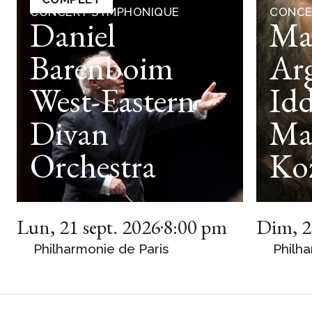
CONCERT SYMPHONIQUE
CONCE
Daniel
Ma
Barenboim
Arg
West-Eastern
Idd
Divan
Ma
Orchestra
Ko
Lun
,
21 sept. 2026
8:00 pm
Dim
,
2
Philharmonie de Paris
Philha