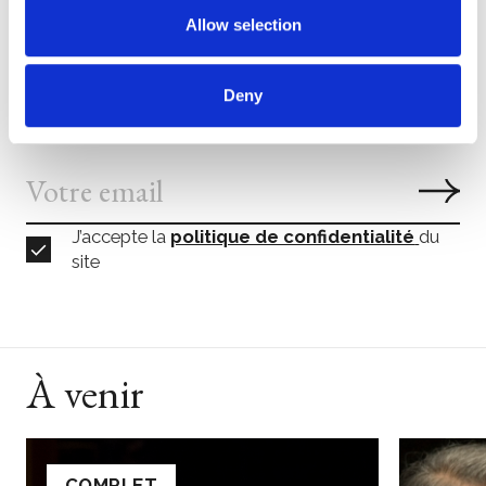
Allow selection
S’abonner
CANCELED
Deny
J’accepte la
politique de confidentialité
du
site
À venir
COMPLET