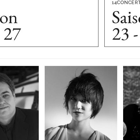
14
CONCERT
son
Sai
- 27
23 -