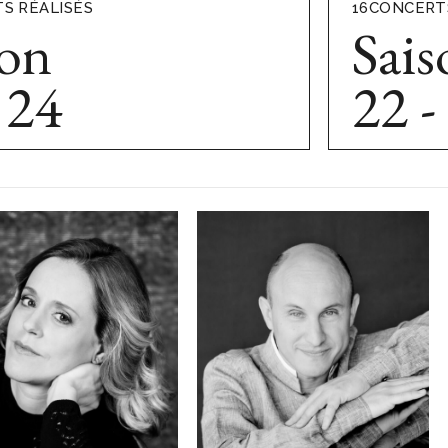
S RÉALISÉS
16
CONCERTS
son
Sais
 24
22 -