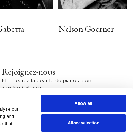
Gabetta
Nelson Goerner
Rejoignez-nous
Et célébrez la beauté du piano à son
plus haut niveau
Allow all
alyse our
J'accepte la
Politique de confidentialité
ing and
Allow selection
r that