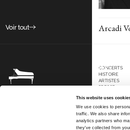
Arcadi V
Voir tout
CONCERTS
FR
EN
HISTOIRE
ARTISTES
PRESSE
TOUTES LES 
Association Société des Grands
This website uses cookie
Interprètes 69 Bis Boulevard de
We use cookies to personal
Courcelles 75008 Paris
traffic. We also share info
analytics partners who may
they’ve collected from your