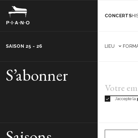
CONCERTS
HI
LIEU
FORM
SAISON 25 - 26
S’abonner
J’accepte la
Saisons