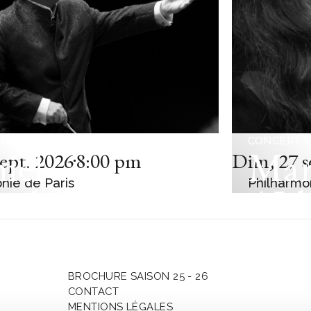
SYMPHONIQUE
CONCERT 
iel
Mar
sept. 2026
8:00 pm
Dim
,
27 s
nie de Paris
Philharmo
enboim
/ Id
t-Eastern
Mag
an Orchestra
Kož
BROCHURE SAISON 25 - 26
CONTACT
MENTIONS LÉGALES