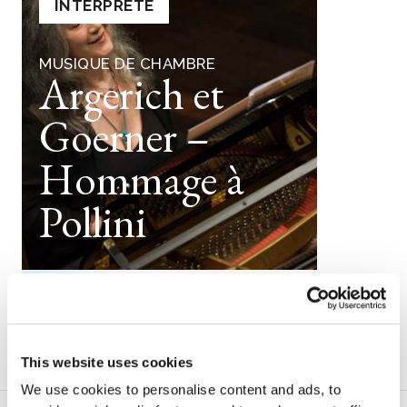
SOLD OUT
INTERPRÉTÉ
MUSIQUE DE CHAMBRE
Argerich et
Goerner –
Hommage à
Pollini
Lun
,
10 nov. 2025
8:00 pm
Pierre Boulez Great Hall –
Philharmonie
This website uses cookies
We use cookies to personalise content and ads, to