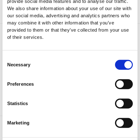
provide social media features and to analyse our traffic.
Parcours
We also share information about your use of our site with
our social media, advertising and analytics partners who
may combine it with other information that you’ve
provided to them or that they’ve collected from your use
S’abonner
of their services.
Consent
Necessary
Selection
J’accepte la
politique de confidentialité
du
Preferences
site
Statistics
Marketing
Artistes
Voir tout