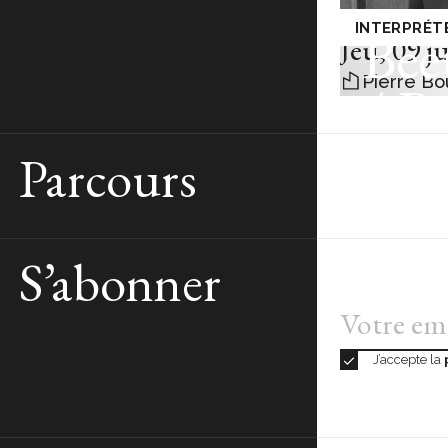
MUSIQUE 
INTERPRÉT
Bee
Jeu
,
09 j
Pierre Bo
/ B
Parcours
S’abonner
J’accepte la