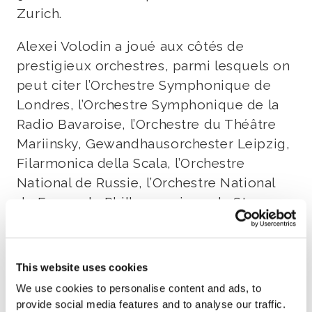
Zurich.
Alexei Volodin a joué aux côtés de
prestigieux orchestres, parmi lesquels on
peut citer l’Orchestre Symphonique de
Londres, l’Orchestre Symphonique de la
Radio Bavaroise, l’Orchestre du Théâtre
Mariinsky, Gewandhausorchester Leipzig,
Filarmonica della Scala, l’Orchestre
National de Russie, l’Orchestre National
de France, le Philharmonique de St.
Petersburg et Tonhalle Zurich et sous la
direction de chefs d’orchestre tels que
Valery Gergiev, Lorin Maazel, Riccardo
This website uses cookies
Chailly, Mikhail Pletnev, Marek Janowski,
We use cookies to personalise content and ads, to
Zoltán Kocsis, David Zinman et Vladimir
provide social media features and to analyse our traffic.