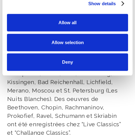
Show details
Alexei Volodin a été nommé premier
“Artiste du Mois” du nouveau Théâtre
Mariinsky à St Petersburg par Valery
Allow all
Gergiev, avec lequel il a entamé de
nombreuses tournées aux États-Unis, au
Allow selection
Japon, en Allemagne et en Espagne. Il a
été invité à des festivals comme Lucerne,
Deny
La Roque d’Anthéron, Toulouse,
Montpellier, Sintra, Ruhr, Heidelberg, Bad
Kissingen, Bad Reichenhall, Lichfield,
Merano, Moscou et St. Petersburg (Les
Nuits Blanches). Des oeuvres de
Beethoven, Chopin, Rachmaninov,
Prokofief, Ravel, Schumann et Skriabin
ont été enregistrées chez “Live Classics”
et “Challange Classics”.