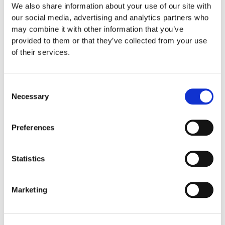
Fedosseyev, parmi d’autres.
We also share information about your use of our site with
our social media, advertising and analytics partners who
Il est aussi recherché comme soliste en
may combine it with other information that you’ve
provided to them or that they’ve collected from your use
récital. Parmi ses engagements dans la
of their services.
plupart des grandes séries de piano du
monde on peut retenir le Concertgebouw
d’Amsterdam (Meesterpianisten), Suntory
Consent
Necessary
Hall Tokyo (World Pianist Series), Vienne
Selection
(Konzerthaus et Theater an der Wien),
New York (Metropolitan Museum), Madrid
Preferences
(Série Ibermusica), Barcelona (Série
Ibercamera), Paris (Théâtre des Champs-
Statistics
Elysées), Stuttgart (Meisterpianisten),
Frankfurt (Alte Oper), Lisbonne
Marketing
(Gulbenkian), Budapest (Académie Liszt)
and Bruxelles (Bozar).