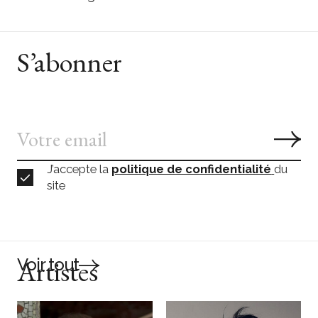
S’abonner
J’accepte la
politique de confidentialité
du
site
Artistes
Voir tout