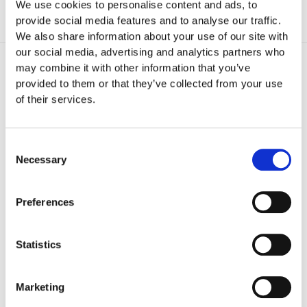
We use cookies to personalise content and ads, to
provide social media features and to analyse our traffic.
We also share information about your use of our site with
our social media, advertising and analytics partners who
Program
may combine it with other information that you’ve
provided to them or that they’ve collected from your use
of their services.
P
Consent
rokofiev
Necessary
Selection
Rachmaninov,
Scriabine,
Preferences
Tchaïkovski
Statistics
Subscribe
Marketing
BOOK
TICKETS