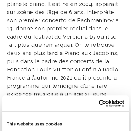
planète piano. Il est né en 2004, apparaît
sur scène dès l’âge de 6 ans, interprète
son premier concerto de Rachmaninov à
13, donne son premier récital dans le
cadre du festival de Verbier à 15 où il se
fait plus que remarquer. On le retrouve
deux ans plus tard à Piano aux Jacobins,
puis dans le cadre des concerts de la
Fondation Louis Vuitton et enfin à Radio
France à l’automne 2021 où il présente un
programme qui témoigne d’une rare
exigence musicale à un âge si jeune
(Chopin, Liszt, Ravel…). Rien ne lui fait peur
ni ne l’arrête dans son appétit pour
l’instrument. Un jeune pianiste à suivre
This website uses cookies
sans modération.