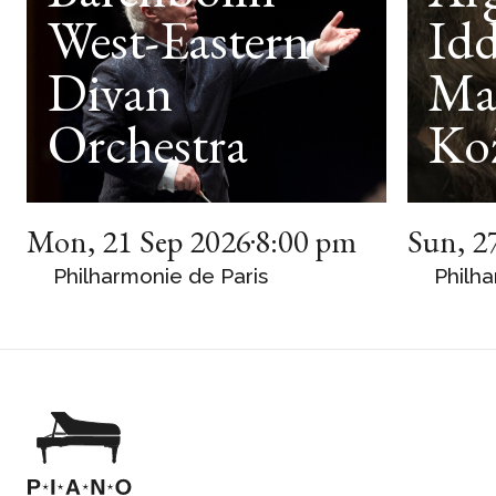
West-Eastern
Idd
Divan
Ma
Orchestra
Ko
Mon
,
21 Sep 2026
8:00 pm
Sun
,
2
Philharmonie de Paris
Philha